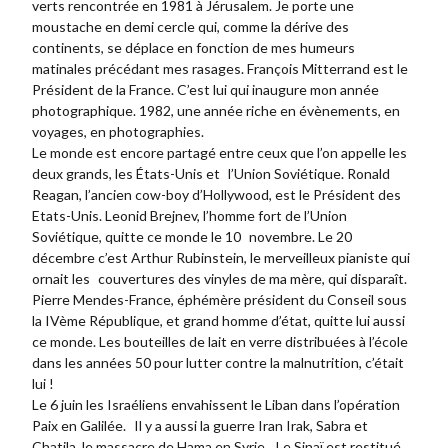
verts rencontrée en 1981 à Jérusalem. Je porte une
moustache en demi cercle qui, comme la dérive des
continents, se déplace en fonction de mes humeurs
matinales précédant mes rasages. François Mitterrand est le
Président de la France. C’est lui qui inaugure mon année
photographique. 1982, une année riche en évènements, en
voyages, en photographies.
Le monde est encore partagé entre ceux que l’on appelle les
deux grands, les États-Unis et l’Union Soviétique. Ronald
Reagan, l’ancien cow-boy d’Hollywood, est le Président des
Etats-Unis. Leonid Brejnev, l’homme fort de l’Union
Soviétique, quitte ce monde le 10 novembre. Le 20
décembre c’est Arthur Rubinstein, le merveilleux pianiste qui
ornait les couvertures des vinyles de ma mère, qui disparaît.
Pierre Mendes-France, éphémère président du Conseil sous
la IVème République, et grand homme d’état, quitte lui aussi
ce monde. Les bouteilles de lait en verre distribuées à l’école
dans les années 50 pour lutter contre la malnutrition, c’était
lui !
Le 6 juin les Israéliens envahissent le Liban dans l’opération
Paix en Galilée. Il y a aussi la guerre Iran Irak, Sabra et
Chatila, le massacre de Hama en Syrie. Le Sinaï est restitué