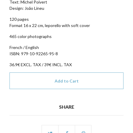
Text: Michel Poivert
Design: João Lineu
120 pages
Format 16 x 22 cm, leporello with soft cover
465 color photographs
French / English
ISBN: 979-10-92265-95-8
36.9€ EXCL. TAX / 39€ INCL. TAX
Add to Cart
SHARE